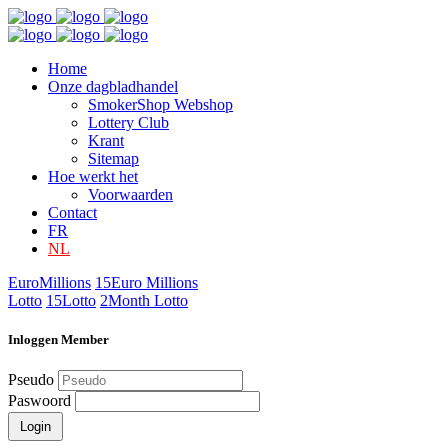
Home
Onze dagbladhandel
SmokerShop Webshop
Lottery Club
Krant
Sitemap
Hoe werkt het
Voorwaarden
Contact
FR
NL
EuroMillions
15
Euro Millions
Lotto
15
Lotto
2
Month Lotto
Inloggen Member
Pseudo
Paswoord
Login