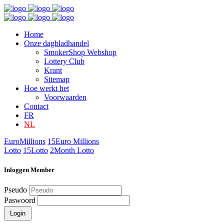
Home
Onze dagbladhandel
SmokerShop Webshop
Lottery Club
Krant
Sitemap
Hoe werkt het
Voorwaarden
Contact
FR
NL
EuroMillions
15
Euro Millions
Lotto
15
Lotto
2
Month Lotto
Inloggen Member
Pseudo
Paswoord
Login