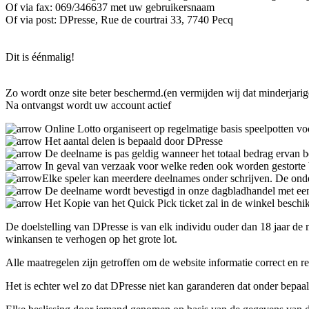
Of via fax: 069/346637 met uw gebruikersnaam
Of via post: DPresse, Rue de courtrai 33, 7740 Pecq
Dit is éénmalig!
Zo wordt onze site beter beschermd.(en vermijden wij dat minderjari
Na ontvangst wordt uw account actief
Online Lotto organiseert op regelmatige basis speelpotten vo
Het aantal delen is bepaald door DPresse
De deelname is pas geldig wanneer het totaal bedrag ervan be
In geval van verzaak voor welke reden ook worden gestorte 
Elke speler kan meerdere deelnames onder schrijven. De onder
De deelname wordt bevestigd in onze dagbladhandel met een
Het Kopie van het Quick Pick ticket zal in de winkel beschikb
De doelstelling van DPresse is van elk individu ouder dan 18 jaar de
winkansen te verhogen op het grote lot.
Alle maatregelen zijn getroffen om de website informatie correct en r
Het is echter wel zo dat DPresse niet kan garanderen dat onder bepaa