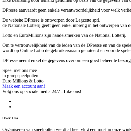
Elke beslissing door iemand genomen op basis van de gegevens van de
DPresse aanvaardt geen enkele verantwoordelijkheid voor welk verlie
De website DPresse is ontworpen door Lagzette sprl,
de Nationale Lotterij geeft geen enkel inbreng in het ontwerpen van 
Lotto en EuroMillions zijn handelsmerken van de National Lotterij.
Om te vertrouwelijkheid van de leden van de DPresse en van de spele
wordt op Online Lotto de gebruikersnaam genoteerd en voor de speler
DPresse neemt enkel de gegevens over om een goed beheer te bezorg
Speel met ons mee
in groepspeelpotten
Euro Millions & Lotto
Maak een account aan!
Volg ons op sociale media 24/7 - Like ons!
Over Ons
Organiseren van speelpotten werdt al heel vlug een must in onze winke